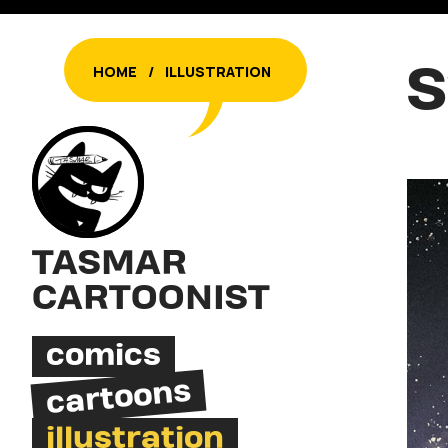
S
HOME
/
ILLUSTRATION
TASMAR
CARTOONIST
comics
cartoons
illustration