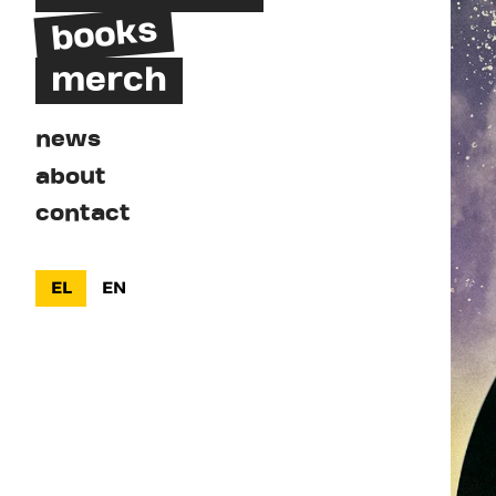
books
merch
news
about
contact
EL
EN