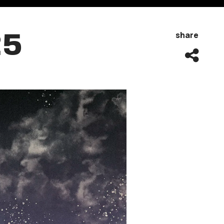
25
share