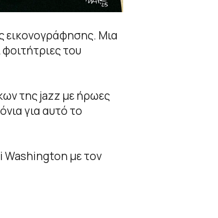
εις εικονογράφησης. Μια
ι φοιτήτριες του
κων της jazz με ήρωες
όνια για αυτό το
i Washington με τον