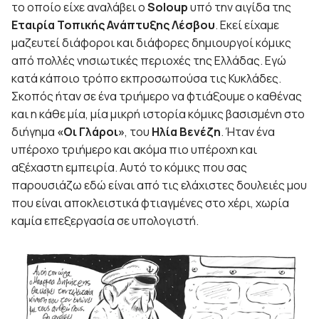
το οποίο είχε αναλάβει ο
Soloup
υπό την αιγίδα της
Εταιρία Τοπικής Ανάπτυξης Λέσβου
. Εκεί είχαμε
μαζευτεί διάφοροι και διάφορες δημιουργοί κόμικς
από πολλές νησιωτικές περιοχές της Ελλάδας. Εγώ
κατά κάποιο τρόπο εκπροσωπούσα τις Κυκλάδες.
Σκοπός ήταν σε ένα τριήμερο να φτιάξουμε ο καθένας
και η κάθε μία, μία μικρή ιστορία κόμικς βασισμένη στο
διήγημα
«Οι Γλάροι»
, του
Ηλία Βενέζη
. Ήταν ένα
υπέροχο τριήμερο και ακόμα πιο υπέροχη και
αξέχαστη εμπειρία. Αυτό το κόμικς που σας
παρουσιάζω εδώ είναι από τις ελάχιστες δουλειές μου
που είναι αποκλειστικά φτιαγμένες στο χέρι, χωρία
καμία επεξεργασία σε υπολογιστή.